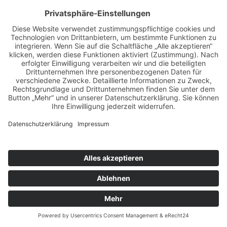
Tel.: (+49-651) 718-1429
E-Mail: foerderverein@trier.de
Allgemein
Mitglied werden
Links
Datenschutzerklärung
Impressum
Cookie-Einstellungen
© 2011-2023 | Förderkreis der Wissenschaftlichen Bibliothek der Stadt Trier e.V. - Zukunft für
Vergangenheit