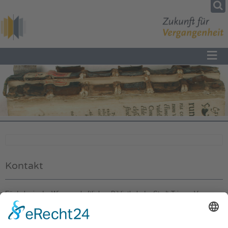
≡
Kontakt
Förderkreis der Wissenschaftlichen Bibliothek der Stadt Trier e. V.
Weberbach 25
54290 Trier