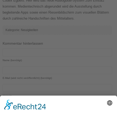
Codex Egberti. Hier wird das neue Audioguide-System zum Einsatz
kommen. Medientechnisch abgerundet wird die Ausstellung durch
begleitende Apps sowie einen Riesenbildschirm zum visuellen Blättern
durch zahlreiche Handschriften des Mittelalters.
Kategorie:
Neuigkeiten
Kommentar hinterlassen
Name (benötigt)
E-Mail (wird nicht veröffentlicht) (benötigt)
Website