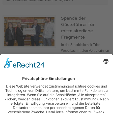
Trier
,
Verein der Gästeführer Trier und Region e.V.
Spende der
Gästeführer für
mittelalterliche
Fragmente
In der Stadtbibliothek Trier,
Weberbach, trafen Vertreterinnen
des
Vereins der Gästeführer Trier und Region e.V. (VGT)
Herrn Prof. Dr.
Michael Embach und Herrn Ted Schirmer, um die Spendengelder vom
Weltgästeführertag 2017 (WGFT) zu übergeben.
(mehr …)
Kategorie:
Neuigkeiten
Schlagwörter:
Fragmente
,
Konservierung
,
Restaurierung
,
Stadtbibliothek
Trier
,
Verein der Gästeführer Trier und Region e.V.